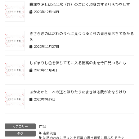
蠟燭を消せば心は氷（ひ）のごとく現身のする計らひをせず
2023年12月16日
きさらぎのはだれのうへに見つつゆく杉の青き葉おちてゐたる
を
2023年11月27日
しずまりし色を保ちて冬に入る穂高の山を今日見つるかも
2023年11月4日
あかあかと一本の道とほりたりたまきはる我が命なりけり
2023年9月9日
作品
カテゴリー
斎藤茂吉
タグ
沈黙のわれに見よとぞ百房の黒き葡萄に雨ふりそそぐ