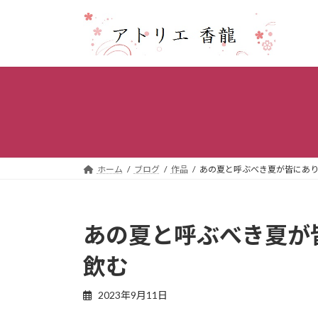
コ
ナ
ン
ビ
テ
ゲ
ン
ー
ツ
シ
へ
ョ
ス
ン
キ
に
ッ
移
プ
動
ホーム
ブログ
作品
あの夏と呼ぶべき夏が皆にあ
あの夏と呼ぶべき夏が
飲む
2023年9月11日