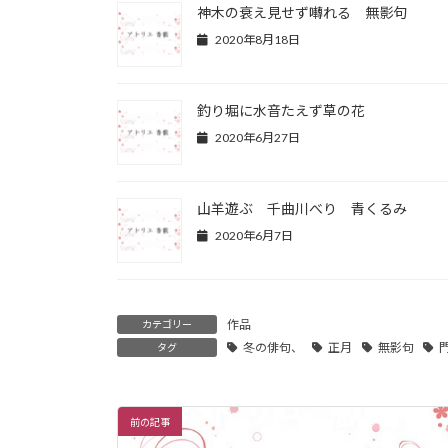
神木の衰え見せず囀れる 無影句
2020年8月18日
釣り堀に水音たえず草の花
2020年6月27日
山羊遊ぶ 千曲川べり 青くるみ
2020年6月7日
作品
カテゴリー
冬の俳句、
正月
無影句
タグ
前の記事