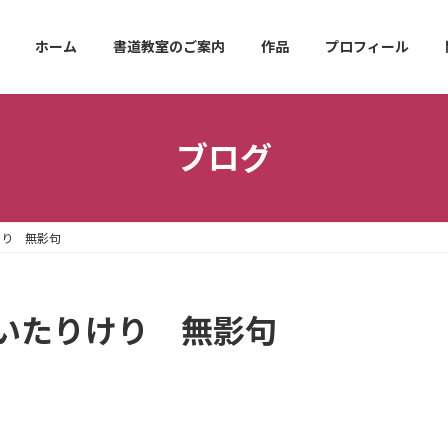
ホーム
書道教室のご案内
作品
プロフィール
ブログ
けり 無影句
いたりけり 無影句