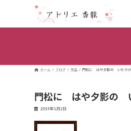
コ
ナ
ン
ビ
テ
ゲ
ン
ー
ツ
シ
へ
ョ
ス
ン
キ
に
ッ
移
プ
動
ホーム
ブログ
作品
門松に はや夕影の いたり
門松に はや夕影の 
2019年1月2日