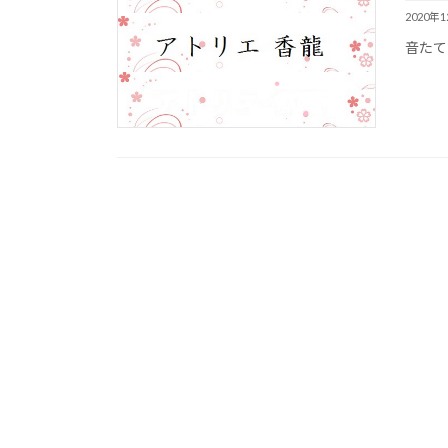
2020年
音たて