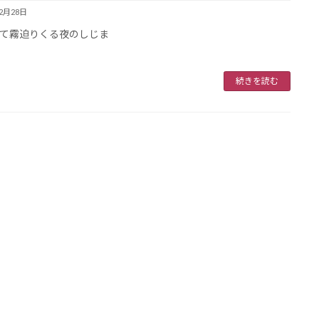
12月28日
て霧迫りくる夜のしじま
続きを読む