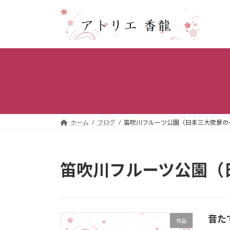
コ
ナ
ン
ビ
テ
ゲ
ン
ー
ツ
シ
へ
ョ
ス
ン
キ
に
ッ
移
プ
動
ホーム
ブログ
笛吹川フルーツ公園（日本三大夜景の
笛吹川フルーツ公園（
音た
作品