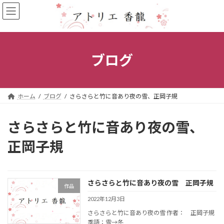
コ
ナ
ン
ビ
テ
ゲ
ン
ー
ツ
シ
へ
ョ
ブログ
ス
ン
キ
に
ッ
移
プ
動
ホーム
ブログ
さらさらと竹に音あり夜の雪、正岡子規
さらさらと竹に音あり夜の雪、
正岡子規
さらさらと竹に音あり夜の雪 正岡子規
作品
2022年12月3日
さらさらと竹に音あり夜の雪 作者： 正岡子規
季語：雪→冬