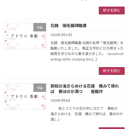
続きを読む
北魏 張毛龍碑臨書
作品
2026年3月11日
北魏 張毛龍碑臨書 北魏の名碑「張毛龍碑」を
臨書いたしました。 端正な字形と引き締まった
線質を学びながら筆を運びました。 I practiced
writing while studying the […]
続きを読む
房総の海きらめける花畑 摘みて帰れ
作品
ば 春ほのか満つ 香龍作
2026年3月4日
色とりどりの花の中に立ちて 房総の
海きらめける 花畑 摘みて帰れば 春ほのか
満 […]