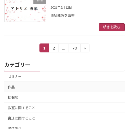
作品
2026年2月12日
張猛龍碑を臨書
続きを読む
投
1
2
…
70
»
固
固
固
定
定
定
稿
ペ
ペ
ペ
カテゴリー
ー
ー
ー
の
ジ
ジ
ジ
ペ
セミナー
ー
作品
ジ
初個展
送
教室に関すること
り
書道に関すること
書道婚活