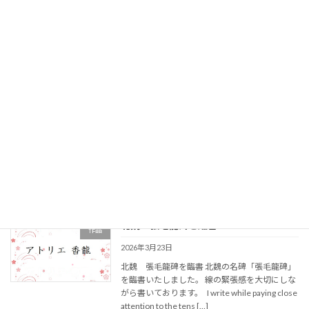
赤い靴履いて現れ来る猫は物語より出でたるご
とし 作者：香龍 我が家のニャンコ、のこです。
スコティッシュフォールド7歳です。
続きを読む
曹全碑を臨書（州之郊分）
作品
2026年4月7日
曹全碑「州之郊分」を臨書しました。 原碑の柔
らかな波磔と横画の安定を意識して臨書しまし
た。 原碑
続きを読む
北魏 張毛龍碑を臨書
作品
2026年3月23日
北魏 張毛龍碑を臨書 北魏の名碑「張毛龍碑」
を臨書いたしました。 線の緊張感を大切にしな
がら書いております。 I write while paying close
attention to the tens […]