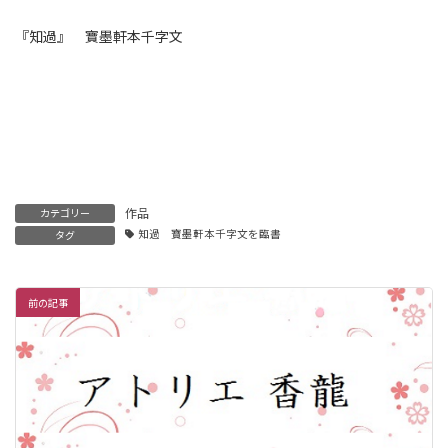
『知過』 寶墨軒本千字文
作品
カテゴリー
知過 寶墨軒本千字文を臨書
タグ
前の記事