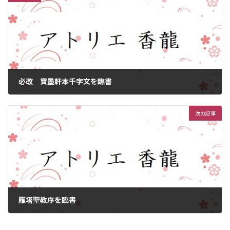
必改 寶墨軒本千字文を臨書
2025年3月29日
次の記事
雁塔聖教序を臨書
2025年4月1日