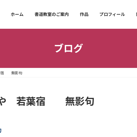
ホーム
書道教室のご案内
作品
プロフィール
ブログ
葉宿 無影句
気や 若葉宿 無影句
句