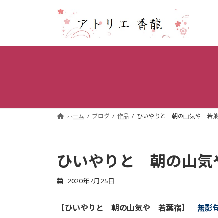
コ
ナ
ン
ビ
テ
ゲ
ン
ー
ツ
シ
へ
ョ
ス
ン
キ
に
ッ
移
プ
動
ホーム
ブログ
作品
ひいやりと 朝の山気や 若
ひいやりと 朝の山
2020年7月25日
【ひいやりと 朝の山気や 若葉宿】
無影