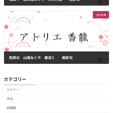
2017年8月18日
次の記事
短夜の 山鳩なくや 霧深く 無影句
2017年8月24日
カテゴリー
セミナー
作品
初個展