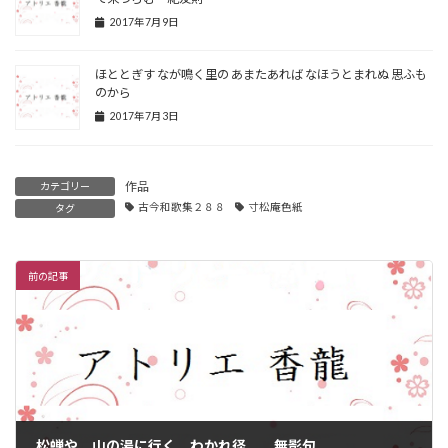
2017年7月9日
ほととぎす なが鳴く里の あまたあれば なほうとまれぬ 思ふも
のから
2017年7月3日
作品
カテゴリー
古今和歌集２８８
寸松庵色紙
タグ
前の記事
松蝉や 山の湯に行く わかれ径 無影句