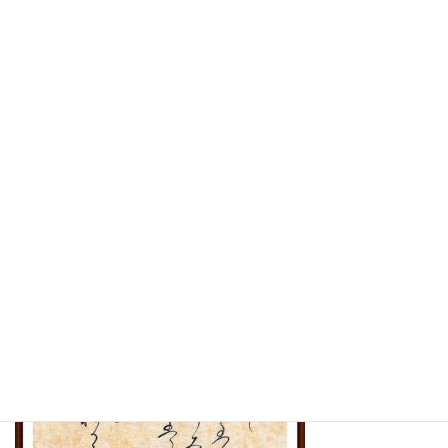
り隠してし 道と見ながら】古今和歌集288番
〖解釈〗 踏み分けてさらにこの先、訪ねて行こうか、こ
れは（わざわざ）紅葉が（来ないようにと）降り隠した道
だとわかりながら…（いや行くまい。）
★一つ前の287番の歌が待つ人の側の気持ちの歌に対
し、288番は訪れる側の気持ちの歌となります。