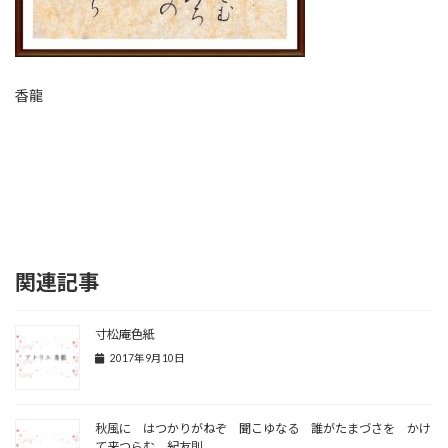
香龍
関連記事
寸松庵色紙
2017年9月10日
秋風に はつかりがねぞ 聞こゆなる 誰がたまづさを かけ
て来つらむ 紀友則