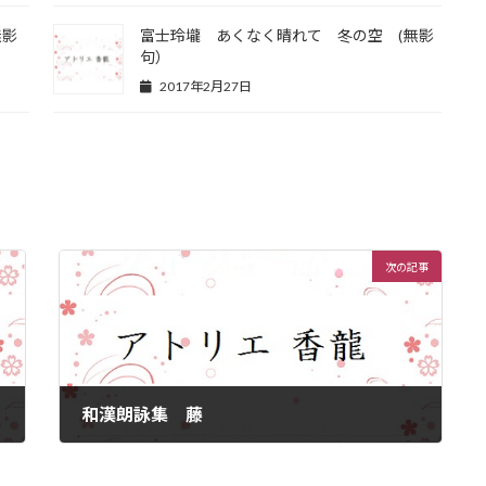
無影
富士玲壠 あくなく晴れて 冬の空 (無影
句）
2017年2月27日
次の記事
和漢朗詠集 藤
2017年3月14日