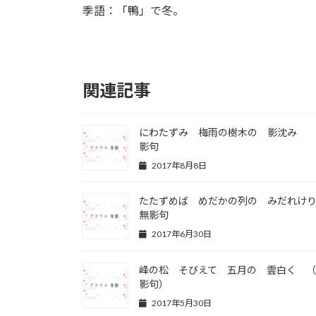
季語：「鴨」で冬。
関連記事
にわたずみ 梅雨の樹木の 影沈み
影句
2017年8月8日
たたずめば めだかの列の みだれ
無影句
2017年6月30日
峰の松 そびえて 五月の 雲白く 
影句）
2017年5月30日