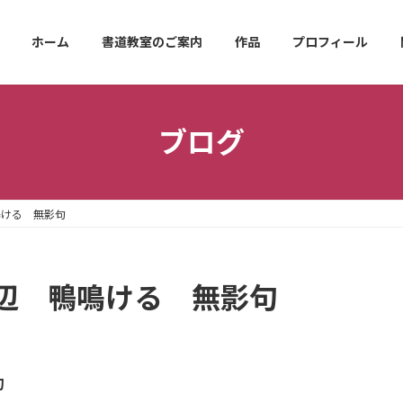
ホーム
書道教室のご案内
作品
プロフィール
ブログ
鳴ける 無影句
辺 鴨鳴ける 無影句
句