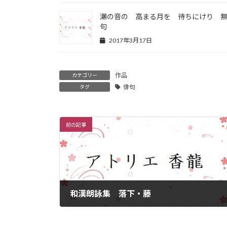
瀬の音の 高まる月を 待ちにけり 
句
2017年3月17日
作品
カテゴリー
俳句
タグ
前の記事
和漢朗詠集 落下・藤
2017年3月8日