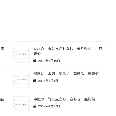
 無
香水の 香にまぎれなし 通り過ぐ 無
影句
2017年7月15日
けり
潮風に 水辺 明るく 芦茂る 無影句
2017年6月5日
（無
中庭の 竹に風立ち 春寒き 無影句
2017年4月27日