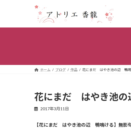
コ
ナ
ン
ビ
テ
ゲ
ン
ー
ツ
シ
へ
ョ
ス
ン
キ
に
ッ
移
プ
動
ホーム
ブログ
作品
花にまだ はやき池の辺 鴨
花にまだ はやき池の
2017年3月11日
【花にまだ はやき池の辺 鴨鳴ける】無影