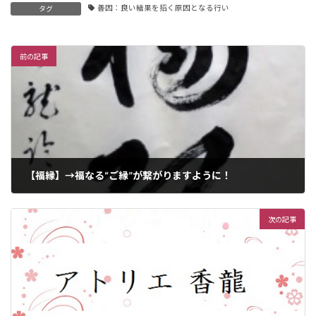
善因：良い結果を招く原因となる行い
タグ
前の記事
【福縁】→福なる“ご縁”が繋がりますように！
2015年3月7日
次の記事