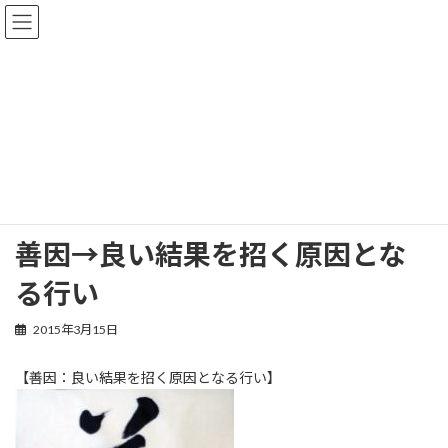
コ
ナ
ン
ビ
テ
ゲ
ン
ー
ツ
シ
へ
ョ
ブログ
ス
ン
キ
に
ッ
移
プ
動
ホーム
ブログ
作品
善因→良い結果を招く原因となる行い
善因→良い結果を招く原因とな
る行い
2015年3月15日
【善因：良い結果を招く原因となる行い】