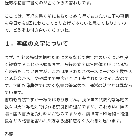
謹厳な楷書で書くのが古くからの習わしです。
ここでは、写経を書く前にあらかじめ心得ておきたい若干の事柄
を今日から5回にわたってとりあげてみたいと思っておりますの
で、どうぞお付き合いくださいね。
１．写経の文字について
まず、写経の特徴を掴むために図版などで古写経のいくつかを良
く観察することから始めます。写経の文字は写経体と呼ばれる特
有の形をしていますが、これは限られたスペースに一定の字数を入
れる都合から、やや扁平で末広がりに工夫されたスタイルなので
す。字画も辞典体ではなく楷書の筆写体で、通常の活字とは異なっ
ています。
書風も当然ですが一様ではありません。我が国の代表的な写経の
数々は天平写経と呼ばれる奈良朝の遺品ですが、これらは中国の
隋・唐の書法を受け継いだものですから、虞世南・欧陽詢・褚遂
良などの楷書を習われた方なら違和感なく入れると思います。
香龍