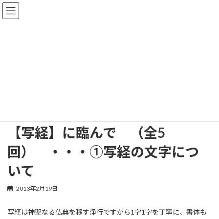
コ
ナ
ン
ビ
テ
ゲ
ン
ー
ツ
シ
へ
ョ
ブログ
ス
ン
キ
に
ッ
移
プ
動
ホーム
ブログ
書道に関すること
【写経】に臨んで （全5回） ・・・①写経の文字について
【写経】に臨んで （全5
回） ・・・①写経の文字につ
いて
2013年2月19日
写経は神聖なる仏典を移す浄行ですから1字1字を丁寧に、書体も