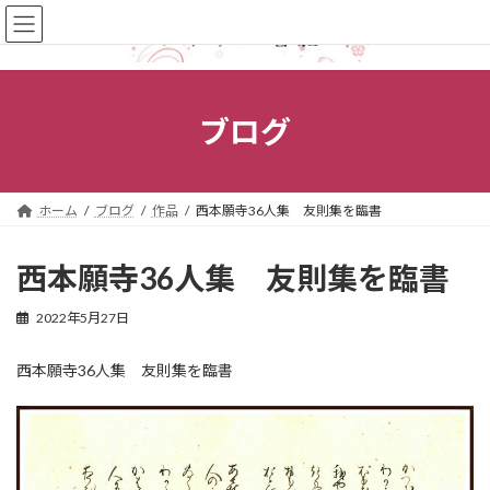
コ
ナ
ン
ビ
テ
ゲ
ン
ー
ツ
シ
へ
ョ
ブログ
ス
ン
キ
に
ッ
移
プ
動
ホーム
ブログ
作品
西本願寺36人集 友則集を臨書
西本願寺36人集 友則集を臨書
2022年5月27日
西本願寺36人集 友則集を臨書