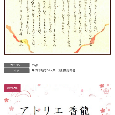
作品
カテゴリー
西本願寺36人集 友則集を臨書
タグ
前の記事