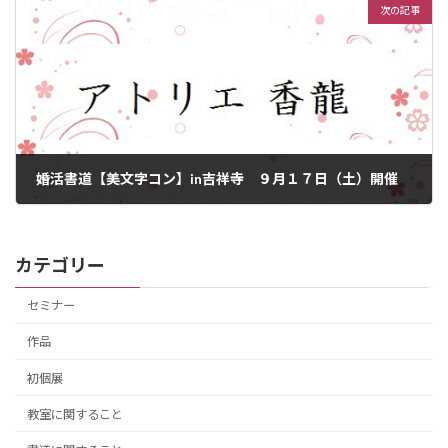
次の記事
婚活書道【美文字コン】in吉祥寺 ９月１７日（土）開催
2016年9月18日
カテゴリー
セミナー
作品
初個展
教室に関すること