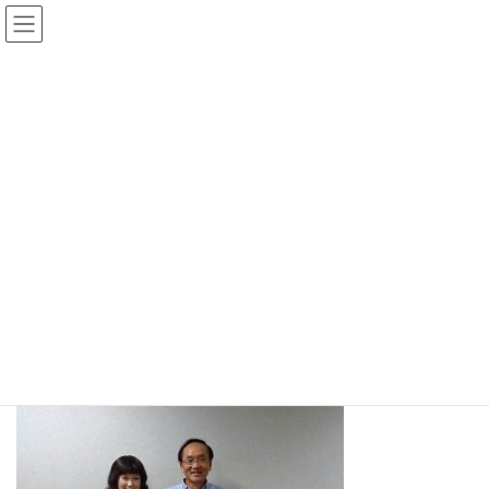
コ
ナ
ン
ビ
テ
ゲ
ン
ー
ツ
シ
へ
ョ
ブログ
ス
ン
キ
に
ッ
移
プ
動
ホーム
ブログ
作品
社長室に飾る書『聚』
社長室に飾る書『聚』
2016年8月31日
社長室に飾る書『聚』