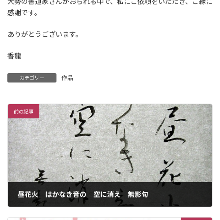
大勢の書道家さんがおられる中で、私にご依頼をいただき、ご縁に
感謝です。
ありがとうございます。
香龍
作品
カテゴリー
前の記事
昼花火 はかなき音の 空に消え 無影句
2016年8月11日